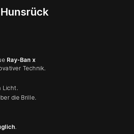
m Hunsrück
eue
Ray-Ban x
vativer Technik.
 Licht.
er die Brille.
uglich
.