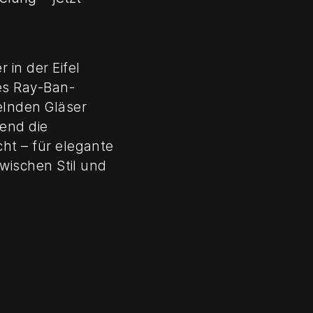
 in der Eifel
hes Ray-Ban-
elnden Gläser
end die
cht – für elegante
 zwischen Stil und