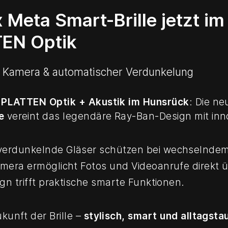
 Meta Smart-Brille jetzt i
TEN Optik
it Kamera & automatischer Verdunkelung
i
PLATTEN Optik + Akustik im Hunsrück
: Die n
e
vereint das legendäre Ray-Ban-Design mit inno
verdunkelnde Gläser schützen bei wechselndem
amera ermöglicht Fotos und Videoanrufe direkt üb
ign trifft praktische smarte Funktionen.
ukunft der Brille –
stylisch, smart und alltagsta